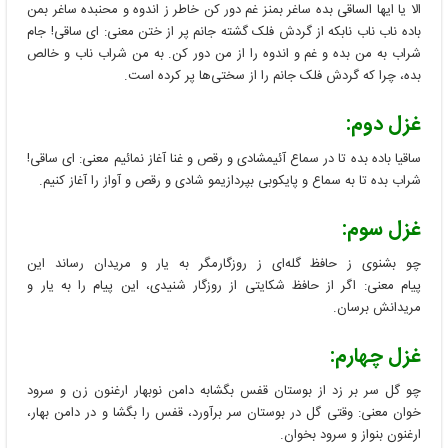
الا یا ایها الساقی بده ساغر بمنز غم دور کن خاطر ز اندوه و محنبده ساغر بمن
باده ناب ناب نابکه از گردش فلک گشته جانم پر از ختن معنی: ای ساقی! جام
شراب به من بده و غم و اندوه را از من دور کن. به من شراب ناب و خالص
بده، چرا که گردش فلک جانم را از سختی‌ها پر کرده است.
غزل دوم:
ساقیا باده بده تا در سماع آئیمشادی و رقص و غنا آغاز نمائیم معنی: ای ساقی!
شراب بده تا به سماع و پایکوبی بپردازیمو شادی و رقص و آواز را آغاز کنیم.
غزل سوم:
چو بشنوی ز حافظ گله‌ای ز روزگارمگر به یار و مریدان رساند این
پیام معنی: اگر از حافظ شکایتی از روزگار شنیدی، این پیام را به یار و
مریدانش برسان.
غزل چهارم:
چو گل سر بر زد از بوستان قفس بگشابه دامن نوبهار ارغنون زن و سرود
خوان معنی: وقتی گل در بوستان سر برآورد، قفس را بگشا و در دامن بهار،
ارغنون بنواز و سرود بخوان.