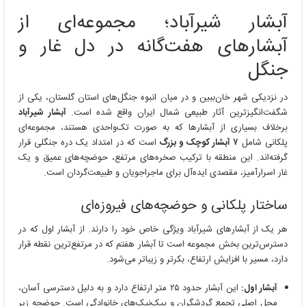
شیرآباد؛
آبشار شیرآباد؛ مجموعه‌ای از
مجموعه‌ای
از
آبشارهای هفت‌گانه در دل غار و
آبشارهای
هفت‌گانه
جنگل
در
دل
در نزدیکی شهر خان‌ببین و در میان انبوه جنگل‌های استان گلستان، یکی از
غار
شگفت‌انگیزترین آثار طبیعی شمال ایران واقع شده است.
آبشار شیرآباد
و
جنگل
برخلاف بسیاری از آبشارها که به صورت تک‌واحدی هستند، مجموعه‌ای
پلکانی شامل
۷ آبشار کوچک و بزرگ
است که در امتداد یک دره جنگلی قرار
گرفته‌اند. این منطقه با ترکیب صخره‌های مرتفع، حوضچه‌های عمیق و یک
غار اسرارآمیز، مقصدی ایده‌آل برای ماجراجویان و طبیعت‌گردان است.
ساختار پلکانی و حوضچه‌های فیروزه‌ای
هر یک از آبشارهای شیرآباد ویژگی خاص خود را دارند. از آبشار اول که در
دسترس‌ترین بخش مجموعه است تا آبشار هفتم که در مرتفع‌ترین نقطه قرار
دارد، مسیر با افزایش ارتفاع، بکرتر و زیباتر می‌شود.
آبشار اول:
این آبشار حدود ۲۵ متر ارتفاع دارد و به دلیل دسترسی آسان،
محل اصلی تجمع گردشگران و پیک‌نیک‌های خانوادگی است. حوضچه زیر