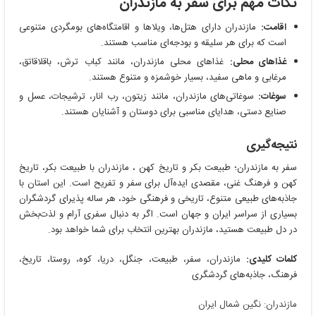
نکات مهم برای سفر به مازندران
اقامت:
مازندران دارای هتل‌ها، ویلاها و اقامتگاه‌های بومگردی متنوعی
است که برای هر سلیقه و بودجه‌ای مناسب هستند.
غذاهای محلی:
غذاهای محلی مازندران، مانند کباب ترش، باقلاقاتق،
مرغابی و ماهی سفید، بسیار خوشمزه و متنوع هستند.
سوغات:
سوغاتی‌های مازندران، مانند زیتون، رب انار، ترشیجات، عسل و
صنایع دستی، هدایای مناسبی برای دوستان و آشنایان هستند.
نتیجه‌گیری
سفر به مازندران؛ طبیعت بکر و تاریخ کهن ، مازندران با طبیعت بکر، تاریخ
کهن و فرهنگ غنی، مقصدی ایده‌آل برای سفر و تفریح است. این استان با
جاذبه‌های طبیعی متنوع، تاریخی و فرهنگی خود، هر ساله پذیرای گردشگران
بسیاری از سراسر ایران و جهان است. اگر به دنبال سفری آرام و لذت‌بخش
در دل طبیعت هستید، مازندران بهترین انتخاب برای شما خواهد بود.
کلمات کلیدی:
مازندران، سفر، طبیعت، جنگل، دریا، کوه، روستا، تاریخ،
فرهنگ، جاذبه‌های گردشگری
مازندران: نگین شمال ایران