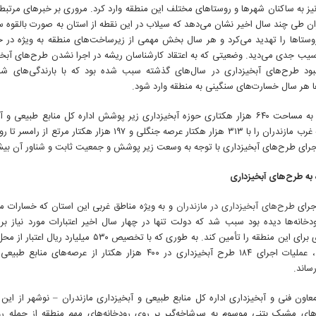
غرب
یز به ساکنان شهرها و روستاهای مختلف این منطقه وارد کرد. مروری بر خبرهای مرتبط 
مازندران
ران طی چند سال اخیر نشان می‌دهد که سیلاب در این نقطه از استان به صورت بالقوه 
با
روستاها را تهدید می‌کرد و هر سال بخش مهمی از زیرساخت‌های منطقه به ویژه در حو
افزایش
سیب جدی می‌دید. وضعیتی که به اعتقاد کارشناسان ریشه در اجرا نشدن طرح‌های آبخی
طرح‌های
ود طرح‌های آبخیزداری در سال‌های گذشته سبب شده بود که با بارندگی‌های ش
آبخیزداری
ها هر سال خسارت‌های سنگینی به منطقه وارد شود.
با نگاهی به مساحت ۶۴۰ هزار هکتاری حوزه آبخیزداری زیر پوشش اداره کل منابع طبیعی
نوشهر که غرب مازندران را با ۳۱۳ هزار هکتار عرصه جنگلی و ۱۹۷ هزار 
رای طرح‌های آبخیزداری با توجه به وسعت زیر پوشش و جمعیت ثابت و شناور آن بی
 به طرح‌های آبخیزداری
جرای
طرح‌های آبخیزداری در مازندران
و به ویژه مناطق غربی این استان که خسارات مت
دخانه‌ها دیده بود سبب شد که دولت تنها در چهار سال اخیر اعتبارات مورد نیاز بر
آبخیزداری برای این منطقه را تأمین کند. به طوری که با تخصیص
و استانی، عملیات اجرای ۱۸۴ طرح آبخیزداری در ۴۰۰ هزار هکتار از عرصه‌
ساند.
های مشبک بتنی موسوم به سرشاخه‌گیر بر روی رودخانه‌های مهم منطقه از جمله رود