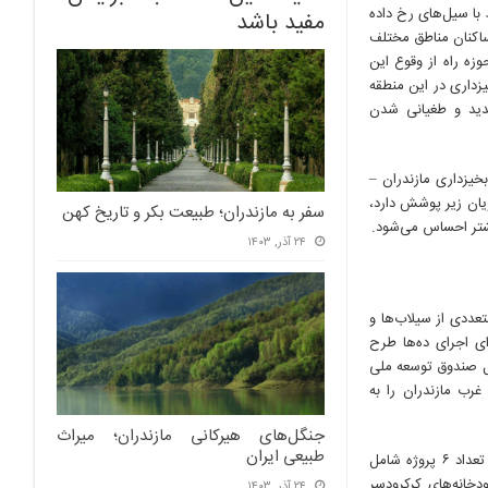
با سیل‌های رخ داده
مفید باشد
ساکنان مناطق مختلف
زه راه از وقوع این
زداری در این منطقه
دید و طغیانی شدن
 و آبخیزداری مازندران –
هکتار مرتع از رامسر تا رویان زیر پوشش دارد،
سفر به مازندران؛ طبیعت بکر و تاریخ کهن
شتر احساس می‌شود.
۲۴ آذر, ۱۴۰۳
عددی از سیلاب‌ها و
ای اجرای ده‌ها طرح
 ۵۳۰ میلیارد ریال اعتبار از محل صندوق توسعه ملی
های منابع طبیعی غرب مازندران را به
جنگل‌های هیرکانی مازندران؛ میراث
طبیعی ایران
به گفته معاون فنی و آبخیزداری اداره کل منابع طبیعی و آبخیزداری مازندران – نوشهر از این تعداد ۶ پروژه شامل
خانه‌های کرکرودسر
۲۴ آذر, ۱۴۰۳