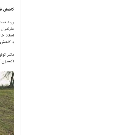
کاهش ف
روند تجد
مازندران
استاد خاک
با کاهش 
دکتر توف
اکسیژن آ