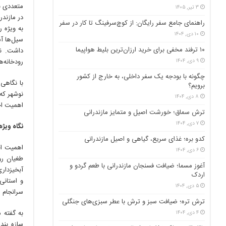
متعددی ن
۳ تیر, ۱۴۰۵
در مازند
راهنمای جامع سفر رایگان: از کوچ‌سرفینگ تا کار در سفر
به ویژه 
۱۰ دی, ۱۴۰۴
سیل‌ها آ
۱۰ ترفند مخفی برای خرید ارزان‌ترین بلیط هواپیما
داشت. نب
۹ دی, ۱۴۰۴
رودخانه‌
چگونه با بودجه یک سفر داخلی، به خارج از کشور
برویم؟
۸ دی, ۱۴۰۴
اهمیت اج
ترش سماق؛ خورشت اصیل و متمایز مازندرانی
۷ دی, ۱۴۰۴
نگاه ویژه
کدو بره؛ غذای سریع، گیاهی و اصیل مازندرانی
اهمیت ا
۶ دی, ۱۴۰۴
طغیان رو
آغوز مسما؛ ضیافت فسنجان مازندرانی با طعم گردو و
اردک
۵ دی, ۱۴۰۴
سرانجام ر
ترش تره؛ ضیافت سبز و ترش با عطر سبزی‌های جنگلی
۴ دی, ۱۴۰۴
سازه بند