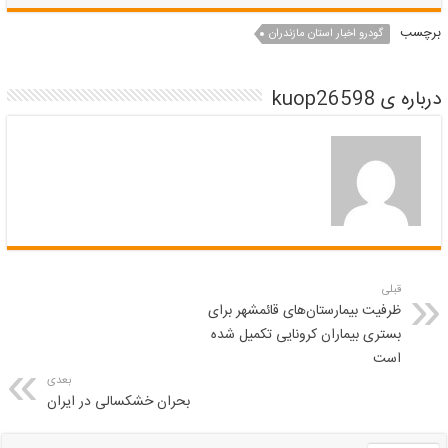
برچسب
گودرو اخبار استان مازندران
درباره ی kuop26598
قبلی
ظرفیت بیمارستان‌های قائمشهر برای
بستری بیماران کرونایی تکمیل شده
است
بعدی
بحران خشکسالی در ایران