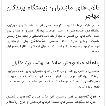
مازندران؛
تالاب‌های مازندران؛ زیستگاه پرندگان
زیستگاه
پرندگان
مهاجر
مهاجر
استان مازندران با دارا بودن اکوسیستم‌های آبی متنوع، یکی از مهم‌ترین
توقفگاه‌های حیات‌وحش در مسیر مهاجرت پرندگان سیبری و شمال اروپا
است. تالاب‌های این استان نه تنها از نظر زیست‌محیطی و حفظ تنوع زیستی
اهمیت جهانی دارند، بلکه مقصدی شگفت‌انگیز برای دوستداران
«پرنده‌نگری» و طبیعت‌گردانی است که به دنبال آرامش در کنار آب‌های آرام
هستند.
پناهگاه حیات‌وحش میانکاله؛ بهشت پرنده‌نگران
شبه‌جزیره و تالاب بین‌المللی میانکاله در شرق مازندران، بدون شک مهم‌ترین
زیستگاه پرندگان مهاجر در ایران است. این منطقه که در فهرست
ذخیره‌گاه‌های زیست‌کره یونسکو ثبت شده، هر ساله میزبان صدها هزار
قطعه پرنده است.
تنوع گونه‌ای:
در فصل زمستان، این تالاب میزبان گونه‌های ارزشمندی
چون فلامینگوها، پلیکان‌های سفید، قوهای فریادکش و انواع اردک‌ها و