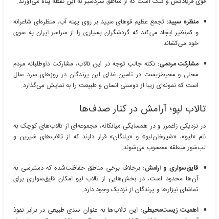
قوی فریادکش و گنگ است که از مناطق سردسیر به این نقطه پناه می‌آورند.
منظره سپید:
تجمع عظیم قوهای سپید بر روی پهنه آب، منظره‌ای شاعرانه
و کم‌نظیر ایجاد می‌کند که گردشگران بسیاری را از سراسر ایران به سوی
خود می‌کشاند.
مشارکت مردمی:
نکته جالب توجه در این تالاب، مشارکت داوطلبانه مردم
محلی و محیط‌زیست در تامین غذای این پرندگان در روزهای سرد سال
است که نمونه‌ای زیبا از دوستی انسان و طبیعت را به نمایش می‌گذارد.
تالاب لپو؛ آرامش در کنار صدف‌ها
در نزدیکی زاغمرز و در همسایگی میانکاله، مجموعه‌ای از تالاب‌های کوچک به
نام «لپو»، «شیرخان‌لپو» و «پلنگان» قرار دارند که از تالاب‌های شیرین و
لب‌شور منطقه محسوب می‌شوند.
قایق‌سواری و آرامش:
برخلاف برخی مناطق حفاظت‌شده که دسترسی به
آن‌ها محدود است، در بخش‌هایی از تالاب لپو امکان قایق‌سواری برای
تماشای نیزارها و پرندگان از نزدیک وجود دارد.
اهمیت زیست‌محیطی:
این تالاب‌ها به عنوان سدی طبیعی در برابر نفوذ