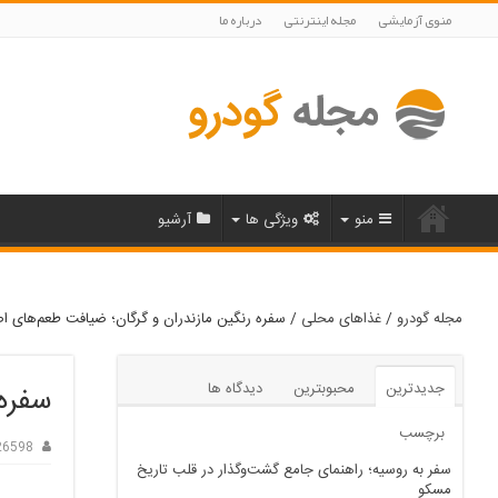
منوی آزمایشی
مجله اینترنتی
درباره ما
منو
ویژگی ها
آرشیو
مجله گودرو
/
غذاهای محلی
/
سفره رنگین مازندران و گرگان؛ ضیافت طعم‌های ا
جدیدترین
محبوبترین
دیدگاه ها
سفره 
برچسب
26598
سفر به روسیه؛ راهنمای جامع گشت‌وگذار در قلب تاریخ
مسکو