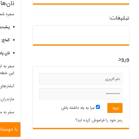
نان‌ها
سفره شما
تبلیغات:
پشت‌ز
کماج:
ن
نان پاد
ورود
سفر به ا
این خطه ر
آبشارهای
مازندران:
مرا به یاد داشته باش
سفر به ما
رمز خود را فراموش کرده اید؟
با دوستان