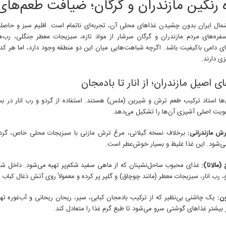
 رنگین مازندران و گرگان؛ ضیافت طعم‌ها
مازندران
و
گرگان؛
مال ایران بدون چشیدن غذاهای محلی آن، تجربه‌ای ناتمام است. اقلیم سبز و حاصل
ضیافت
فره‌های مردم مازندران و گرگان سرشار از مواد تازه، سبزیجات معطر جنگلی، ر
طعم‌های
های دامی باکیفیت باشد. اگرچه شباهت‌هایی میان این دو منطقه وجود دارد، اما هر 
اصیل
زی دارند.
ی اصیل مازندران؛ از انار تا بادمجان
ی‌ها استاد ترکیب طعم ترش و شیرین (ملس) هستند. استفاده از گردو و رب انار در بس
ویت اصلی آشپزی آن‌ها را تشکیل می‌دهد.
ش مازندرانی:
برخلاف نسخه گیلانی، مرغ ترش مازنی با سبزیجات محلی خاص، گردوی
ی‌شود. این غذا غلیظ و بسیار خوش‌عطر است.
 (مالاتا):
غذای محبوب ساحل‌نشینان که از ماهی سفید شکم‌پر تهیه می‌شود. داخل شکم
و، رب انار، سبزیجات معطر (مانند چوچاق) و گلپر پر کرده و معمولاً روی آتش ذغال کباب م
ون:
یک چاشنی بی‌نظیر که از ترکیب بادمجان کبابی، سیر، ریحان ریحانی و آب‌غوره تهی
ر بیشتر غذاهای گوشتی سرو می‌شود تا طبع گرم غذا را متعادل کند.