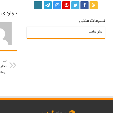
درباره ی kuop26598
تبلیغات متنی
سئو سایت
قبلی
تحلی
رومان