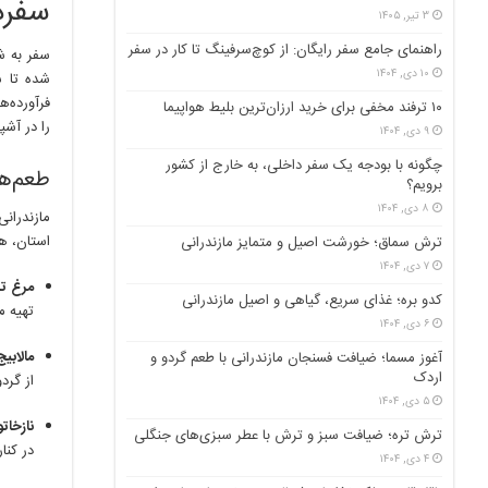
سفره
۳ تیر, ۱۴۰۵
راهنمای جامع سفر رایگان: از کوچ‌سرفینگ تا کار در سفر
سفر به ش
۱۰ دی, ۱۴۰۴
شده تا س
فرآورده‌
۱۰ ترفند مخفی برای خرید ارزان‌ترین بلیط هواپیما
را در آشپ
۹ دی, ۱۴۰۴
چگونه با بودجه یک سفر داخلی، به خارج از کشور
طعم‌ها
برویم؟
۸ دی, ۱۴۰۴
مازندران
استان، ه
ترش سماق؛ خورشت اصیل و متمایز مازندرانی
۷ دی, ۱۴۰۴
مرغ تر
کدو بره؛ غذای سریع، گیاهی و اصیل مازندرانی
تهیه م
۶ دی, ۱۴۰۴
مالابیج
آغوز مسما؛ ضیافت فسنجان مازندرانی با طعم گردو و
اردک
از گرد
۵ دی, ۱۴۰۴
نازخات
ترش تره؛ ضیافت سبز و ترش با عطر سبزی‌های جنگلی
در کنا
۴ دی, ۱۴۰۴