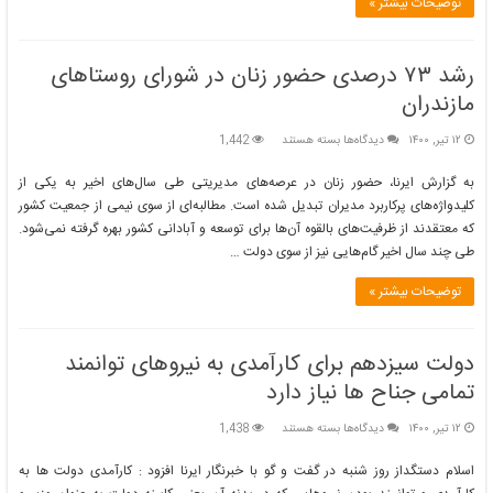
رئیس
توضیحات بیشتر »
جمهوری
منتخب
باشد
رشد ۷۳ درصدی حضور زنان در شورای روستاهای
مازندران
برای
۱۲ تیر, ۱۴۰۰
دیدگاه‌ها
بسته هستند
1,442
رشد
۷۳
به گزارش ایرنا، حضور زنان در عرصه‌های مدیریتی طی سال‌های اخیر به یکی از
درصدی
کلیدواژه‌های پرکاربرد مدیران تبدیل شده است. مطالبه‌ای از سوی نیمی از جمعیت کشور
حضور
که معتقدند از ظرفیت‌های بالقوه آن‌ها برای توسعه و آبادانی کشور بهره گرفته نمی‌شود.
زنان
طی چند سال اخیر گام‌هایی نیز از سوی دولت …
در
شورای
روستاهای
توضیحات بیشتر »
مازندران
دولت سیزدهم برای کارآمدی به نیروهای توانمند
تمامی جناح ها نیاز دارد
برای
۱۲ تیر, ۱۴۰۰
دیدگاه‌ها
بسته هستند
1,438
دولت
سیزدهم
اسلام دستگداز روز شنبه در گفت و گو با خبرنگار ایرنا افزود : کارآمدی دولت ها به
برای