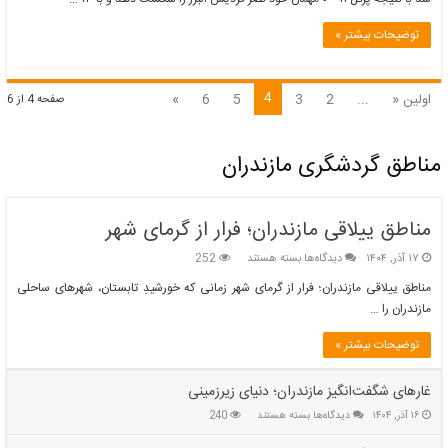
کلاردشت
به
توضیحات بیشتر »
لیگ
برتر
صعود
کرد
4
اولین «
...
2
3
5
6
»
صفحه 4 از 6
مناطق گردشگری مازندران
مناطق ییلاقی مازندران؛ فرار از گرمای شهر
برای
۱۷ آذر, ۱۴۰۴
دیدگاه‌ها
بسته هستند
252
مناطق
مناطق ییلاقی مازندران؛ فرار از گرمای شهر زمانی که خورشیدِ تابستان، شهرهای ساحلی
ییلاقی
مازندران را …
مازندران؛
فرار
توضیحات بیشتر »
از
گرمای
غارهای شگفت‌انگیز مازندران؛ دنیای زیرزمینی
شهر
برای
۱۶ آذر, ۱۴۰۴
دیدگاه‌ها
بسته هستند
240
غارهای