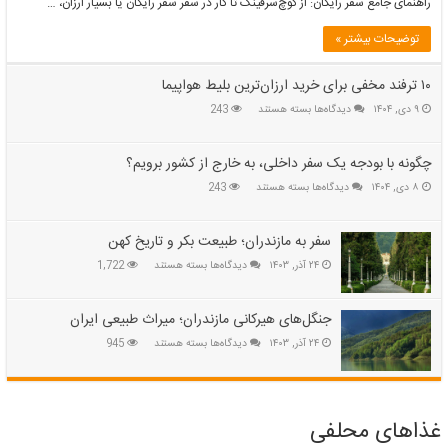
راهنمای جامع سفر رایگان: از کوچ‌سرفینگ تا کار در سفر سفر رایگان یا بسیار ارزان، …
جامع
سفر
توضیحات بیشتر »
رایگان:
از
۱۰ ترفند مخفی برای خرید ارزان‌ترین بلیط هواپیما
کوچ‌سرفینگ
تا
برای
۹ دی, ۱۴۰۴
دیدگاه‌ها
بسته هستند
243
کار
۱۰
در
ترفند
مخفی
چگونه با بودجه یک سفر داخلی، به خارج از کشور برویم؟
سفر
برای
برای
۸ دی, ۱۴۰۴
دیدگاه‌ها
بسته هستند
243
خرید
چگونه
ارزان‌ترین
با
بلیط
بودجه
سفر به مازندران؛ طبیعت بکر و تاریخ کهن
هواپیما
یک
برای
۲۴ آذر, ۱۴۰۳
دیدگاه‌ها
بسته هستند
1,722
سفر
سفر
داخلی،
به
به
مازندران؛
جنگل‌های هیرکانی مازندران؛ میراث طبیعی ایران
خارج
طبیعت
از
برای
۲۴ آذر, ۱۴۰۳
دیدگاه‌ها
بسته هستند
945
بکر
کشور
جنگل‌های
و
برویم؟
هیرکانی
تاریخ
مازندران؛
کهن
میراث
غذاهای محلفی
طبیعی
ایران