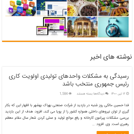
نوشته های اخیر
رسیدگی به مشکلات واحدهای تولیدی اولویت کاری
رئیس جمهوری منتخب باشد
برای
۱۲ تیر, ۱۴۰۰
دیدگاه‌ها
بسته هستند
1,584
رسیدگی
به
فدا حسین مالکی روز شنبه در بازدید از شرکت صنعتی بهپاک بهشهر با اظهار این که بکار
مشکلات
گیری از توان نیروهای داخلی همواره کشور را از پویا می کند، افزود: هدف از این بازدید
واحدهای
بررسی مشکلات پیرامون کارخانه و رفع موانع تولید و عملی کردن شعار سال مقام معظم
تولیدی
رهبری است. وی افزود: …
اولویت
کاری