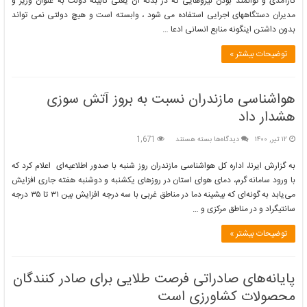
کارآمدی و توانمند بودن نیروهایی که در بدنه آن یعنی کابینه دولت به عنوان وزیر و
کارآمدی
مدیران دستگاههای اجرایی استفاده می شود ، وابسته است و هیچ دولتی نمی تواند
به
بدون داشتن اینگونه منابع انسانی ادعا …
نیروهای
توانمند
تمامی
توضیحات بیشتر »
جناح
ها
نیاز
هواشناسی مازندران نسبت به بروز آتش سوزی
دارد
هشدار داد
برای
۱۲ تیر, ۱۴۰۰
دیدگاه‌ها
بسته هستند
1,671
هواشناسی
مازندران
به گزارش ایرنا، اداره کل هواشناسی مازندران روز شنبه با صدور اطلاعیه‌ای اعلام کرد که
نسبت
با ورود سامانه گرم، دمای هوای استان در روزهای یکشنبه و دوشنبه هفته جاری افزایش
به
می‌یابد به گونه‌ای که بیشینه دما در مناطق غربی با سه درجه افزایش بین ۳۱ تا ۳۵ درجه
بروز
سانتیگراد و در مناطق مرکزی و …
آتش
سوزی
هشدار
توضیحات بیشتر »
داد
پایانه‌های صادراتی فرصت طلایی برای صادر کنندگان
محصولات کشاورزی است