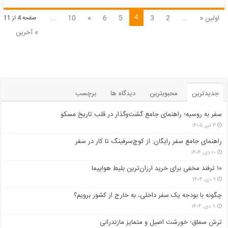
در
شمال
4
اولین «
...
2
3
5
6
»
10
...
صفحه 4 از 11
را
» آخرین
رزرو
کنیم؟
جدیدترین
محبوبترین
دیدگاه ها
برچسب
سفر به روسیه؛ راهنمای جامع گشت‌وگذار در قلب تاریخ مسکو
۳ تیر, ۱۴۰۵
راهنمای جامع سفر رایگان: از کوچ‌سرفینگ تا کار در سفر
۱۰ دی, ۱۴۰۴
۱۰ ترفند مخفی برای خرید ارزان‌ترین بلیط هواپیما
۹ دی, ۱۴۰۴
چگونه با بودجه یک سفر داخلی، به خارج از کشور برویم؟
۸ دی, ۱۴۰۴
ترش سماق؛ خورشت اصیل و متمایز مازندرانی