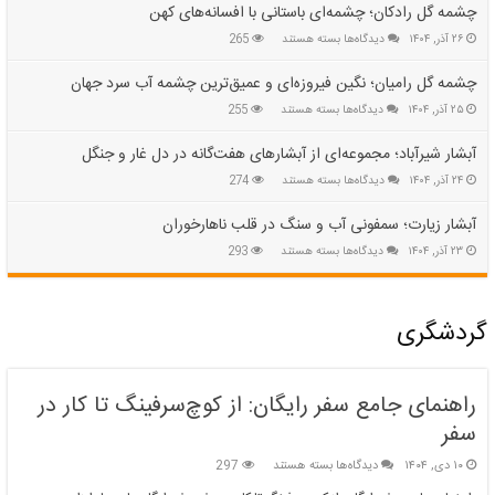
چشمه گل رادکان؛ چشمه‌ای باستانی با افسانه‌های کهن
برای
۲۶ آذر, ۱۴۰۴
دیدگاه‌ها
بسته هستند
265
چشمه
گل
چشمه گل رامیان؛ نگین فیروزه‌ای و عمیق‌ترین چشمه آب سرد جهان
رادکان؛
برای
۲۵ آذر, ۱۴۰۴
دیدگاه‌ها
بسته هستند
255
چشمه‌ای
چشمه
باستانی
گل
با
آبشار شیرآباد؛ مجموعه‌ای از آبشارهای هفت‌گانه در دل غار و جنگل
رامیان؛
افسانه‌های
برای
۲۴ آذر, ۱۴۰۴
دیدگاه‌ها
بسته هستند
274
نگین
کهن
آبشار
فیروزه‌ای
شیرآباد؛
و
آبشار زیارت؛ سمفونی آب و سنگ در قلب ناهارخوران
مجموعه‌ای
عمیق‌ترین
برای
۲۳ آذر, ۱۴۰۴
دیدگاه‌ها
بسته هستند
293
از
چشمه
آبشار
آبشارهای
آب
زیارت؛
هفت‌گانه
سرد
سمفونی
در
جهان
گردشگری
آب
دل
و
غار
سنگ
و
در
جنگل
راهنمای جامع سفر رایگان: از کوچ‌سرفینگ تا کار در
قلب
ناهارخوران
سفر
برای
۱۰ دی, ۱۴۰۴
دیدگاه‌ها
بسته هستند
297
راهنمای