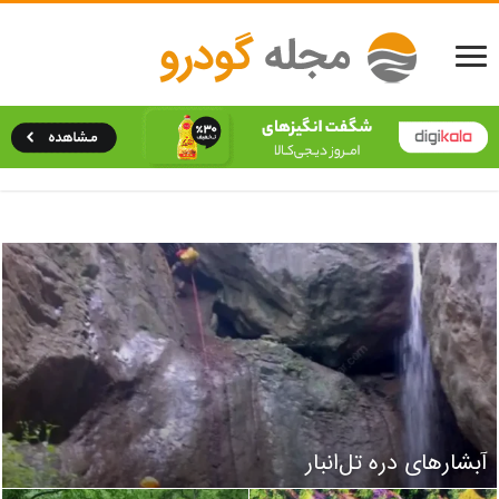
آبشارهای دره تل‌انبار
جنگل ابر؛ دریایی از ابر در دل کوهستان