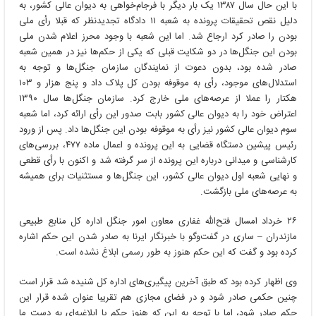
با این حال سال ۱۳۸۷ یک بار دیگر با فرجام‌خواهی به دیوان عالی کشور، به
دلیل نقص تحقیقات پرونده به شعبه ۱۱ دادگاه تجدیدنظر که قبلا رأی ملی
بودن را صادر کرد ارجاع شد. اما این شعبه با وجود محرز اعلام شدن ملی
بودن این جنگل‌ها در دو شکایت قبلی که یکی از حکم‌ها نیز در همین شعبه
صادر شده بود، بدون دعوت از نمایندگان سازمان جنگل‌ها و توجه به
استدلال‌های موجود، رأی به موقوفه بودن کل پلاک داد و پنج هزار و ۱۰۳
هکتار را عملا از عرصه‌های ملی خارج کرد. سازمان جنگل‌ها سال ۱۳۹۰
اعتراض خود را به دیوان عالی کشور بابت صدور این رأی ارائه کرد، اما شعبه
سوم دیوان عالی کشور نیز رأی به موقوفه بودن این جنگل‌ها داد. پس از ورود
رئیس پیشین دستگاه قضایی به این پرونده و اعمال ماده ۴۷۷، بررسی‌های
کارشناسی و میدانی درباره این پرونده از سر گرفته شد و اکنون با رأی قطعی
و نهایی شعبه اول دیوان عالی کشور، این جنگل‌ها و مستثنیات برای همیشه
به عرصه‌های ملی بازگشت.
۲۶ خرداد امسال فتح‌الله غفاری معاون امور جنگل‌ اداره کل منابع طبیعی
مازندران – ساری در گفت‌وگو با خبرنگار ایرنا به صادر شدن این حکم اشاره
کرده بود و گفت که
این حکم هنوز به طور رسمی ابلاغ نشده است
.
وی اظهار کرده بود که طبق آخرین پیگیری‌های اداره کل شنیده شد قرار است
چنین حکمی صادر شود و در فضای مجازی هم تقریبا عنوان شده قرار این
حکم صادر شود، اما با توجه به این که هنوز حکم یا ابلاغیه‌ای به دست ما