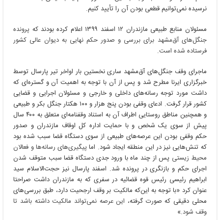
نرسیده نمی‌توانیم قطعی بودن آن را تأیید کنیم.
مسئولان منابع طبیعی مازندران ۱۲ اسفند ۱۳۹۹ اعلام کرده بودند که
پرونده
جنگل‌های آق‌مشهد برای بررسی و صدور حکم نهایی به دیوان عالی کشور
فرستاده شده است
.
ماجرای وقف جنگل‌های آق‌مشهد ساری نخستین بار اواخر تیر پارسال توسط
خبرگزاری ایرنا مطرح شد و پس از آن با توجه به اهمیت آن و گستره‌ای که
داشت مورد توجه رسانه‌های داخلی و خارجی و مسئولان اجرایی و قضایی
کشور قرار گرفت. ادعای وقفی بودن پنج هزار و ۱۰۰ هکتار جنگل بکر و طبیعی
و همچنین مناطق روستایی اطراف آن به استناد وقفنامه‌ای متعلق به ۴۰۰ سال
پیش از سوی یک شخص و با حمایت اداره کل اوقاف مازندران و صدور
حکم وقفی بودن این عرصه‌های طبیعی از سوی دستگاه قضا سبب شده بود
که تنش‌هایی نیز در این منطقه ایجاد شود. اما
پیگیری‌های رسانه‌ها و فعالان
محیط زیستی
پس از چند ماه با ورود جدی دستگاه قضا سبب متوقف شدن
اجرای حکم و بازنگری در پرونده شد. اسفند پارسال نیز حجت‌الاسلام سید
ابراهیم رئیسی رئیس قوه قضائیه در سفری که به مازندران داشت صراحتا
عنوان کرد «با توجه به این‌که مالکیت بر وقف ارجحیت دارد، طبق بررسی‌های
محلی دقیقی که صورت گرفته،
این عرصه نمی‌تواند مالکیت داشته باشد تا
وقف شود
.»