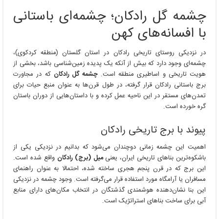
گل
چشمه گل رادکان؛ چشمه‌ای باستانی
رادکان؛
چشمه‌ای
با افسانه‌های کهن
باستانی
با
در نزدیکی روستای تاریخی رادکان در استان گلستان (منطقه کردکوی)،
افسانه‌های
کهن
چشمه‌ای وجود دارد که بیش از آنکه یک پدیده زمین‌شناسی باشد، بخشی از
هویت تاریخی و اساطیری منطقه است.
چشمه گل رادکان
که در مجاورت
برج باستانی رادکان قرار گرفته، در طول قرن‌ها به عنوان منبع حیات برای
تمدن‌های مستقر در این ناحیه عمل کرده و با داستان‌هایی از دوران باستان
گره خورده است.
پیوند با برج تاریخی رادکان
اهمیت این چشمه زمانی دوچندان می‌شود که بدانیم در نزدیکی یکی از
باشکوه‌ترین بناهای تاریخی ایران، یعنی
میل (برج) رادکان
واقع شده است.
این برج که در قرن پنجم هجری ساخته شده، احتمالا به عنوان راهنمای
مسافران یا آرامگاه مورد استفاده قرار می‌گرفته است. وجود چشمه در نزدیکی
این بنا نشان‌دهنده هوشمندی گذشتگان در انتخاب مکان‌های دارای منابع
آبی برای ساخت بناهای استراتژیک است.