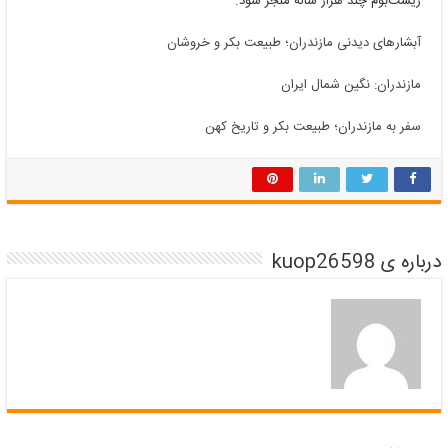
زیست‌بوم چند هزار ساله منجر شود.
آبشارهای دیدنی مازندران؛ طبیعت بکر و خروشان
مازندران: نگین شمال ایران
سفر به مازندران؛ طبیعت بکر و تاریخ کهن
درباره ی kuop26598